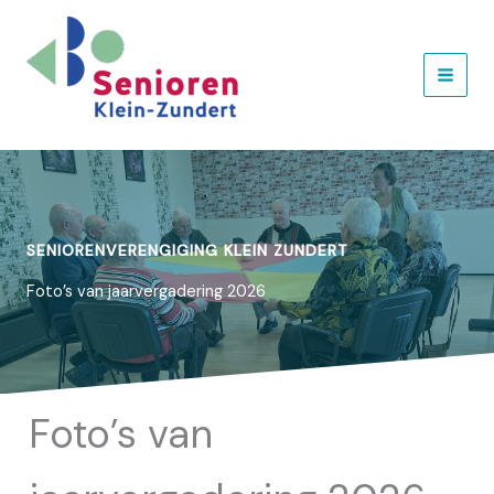
Ga
naar
de
inhoud
SENIORENVERENGIGING KLEIN ZUNDERT
Foto’s van jaarvergadering 2026
Foto’s van