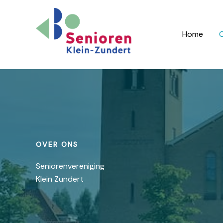
Ga
naar
de
Home
O
inhoud
OVER ONS
Seniorenvereniging
Klein Zundert