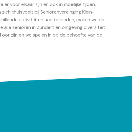
er voor elkaar zijn en ook in moeilijke tijden,
zich thuisvoelt bij Seniorenvereinging Klein-
hillende activiteiten aan te bieden, maken we de
e alle senioren in Zundert en omgeving diversiteit
d oor zijn en we spelen in op de behoefte van de