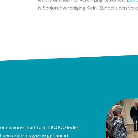
is Seniorenvereniging Klein-Zundert een ver
Senioren Brabant-Zeeland
or senioren met ruim 130.000 leden.
het senioren-magazine genaamd