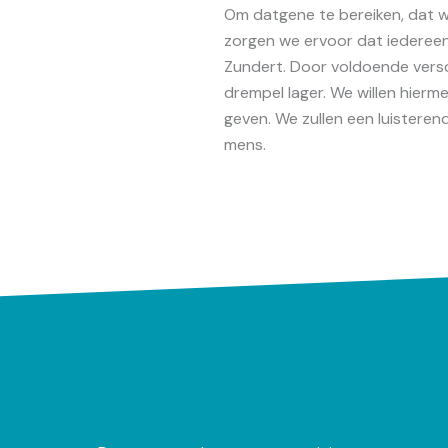
Om datgene te bereiken, dat we 
zorgen we ervoor dat iedereen 
Zundert. Door voldoende versc
drempel lager. We willen hierme
geven. We zullen een luisteren
mens.
ONS TEAM