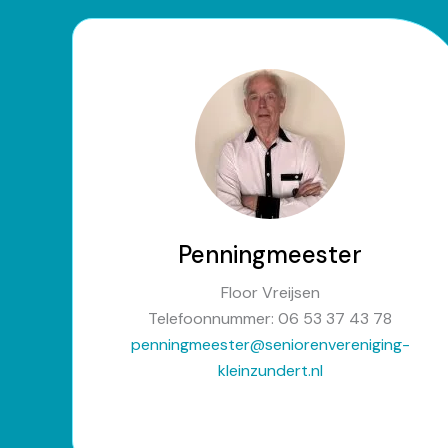
Penningmeester
Floor Vreijsen
Telefoonnummer: 06 53 37 43 78
penningmeester@seniorenvereniging-
kleinzundert.nl