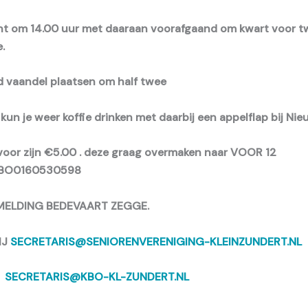
nt om 14.00 uur met daaraan voorafgaand om kwart voor t
.
d vaandel plaatsen om half twee
 kun je weer koffie drinken met daarbij een appelflap bij Ni
voor zijn €5.00 . deze graag overmaken naar
VOOR 12
BO0160530598
ELDING BEDEVAART ZEGGE.
IJ
SECRETARIS@SENIORENVERENIGING-KLEINZUNDERT.NL
F
SECRETARIS@KBO-KL-ZUNDERT.NL