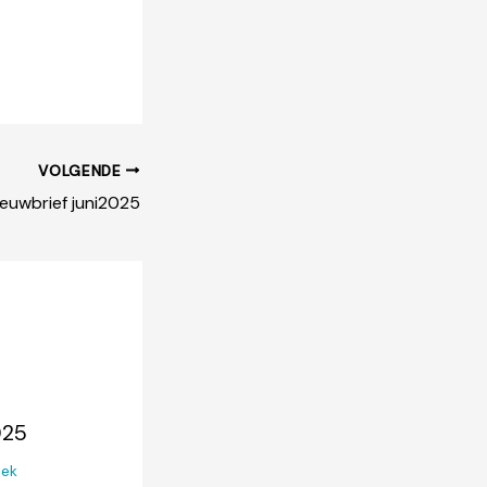
VOLGENDE
ieuwbrief juni2025
025
ek