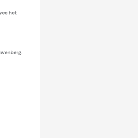
wee het
euwenberg.