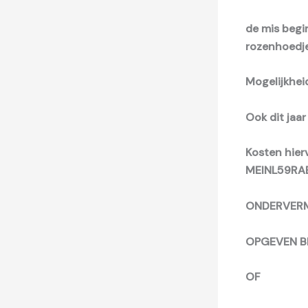
de mis begi
rozenhoedje
Mogelijkhei
Ook dit jaar
Kosten hier
MEI
NL59RA
ONDERVERM
OPGEVEN B
O