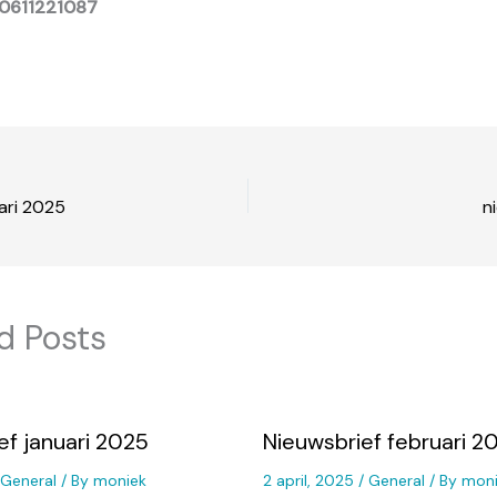
0611221087
ari 2025
n
d Posts
ef januari 2025
Nieuwsbrief februari 2
General
/ By
moniek
2 april, 2025
/
General
/ By
moni