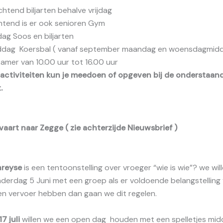
ochtend biljarten behalve vrijdag
end is er ook senioren Gym
ag Soos en biljarten
dag Koersbal ( vanaf september maandag en woensdagmidd
kamer van 10.00 uur tot 16.00 uur
 activiteiten kun je meedoen of opgeven bij de onderstaan
.
aart naar Zegge ( zie achterzijde Nieuwsbrief )
hreyse
is een tentoonstelling over vroeger “wie is wie”? we wil
erdag 5 Juni met een groep als er voldoende belangstelling v
en vervoer hebben dan gaan we dit regelen.
7 juli
willen we een open dag houden met een spelletjes mid