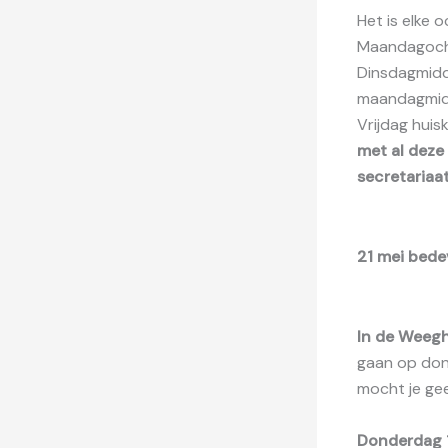
Het is elke 
Maandagocht
Dinsdagmidd
maandagmid
Vrijdag huis
met al deze
secretariaat
21 mei bedev
In de Weeg
gaan op dond
mocht je ge
Donderdag 1