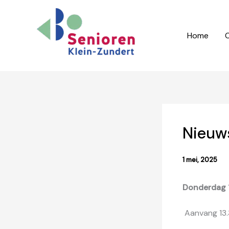
Ga
naar
de
Home
O
inhoud
Nieuw
1 mei, 2025
Donderdag 
Aanvang 13