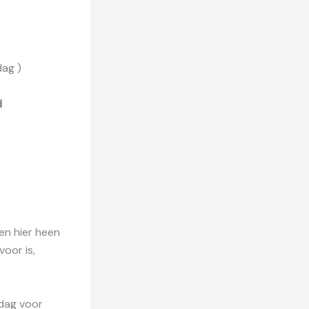
ag )
d
len hier heen
oor is,
dag voor