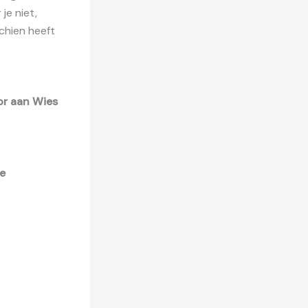
je niet,
chien heeft
or aan Wies
e