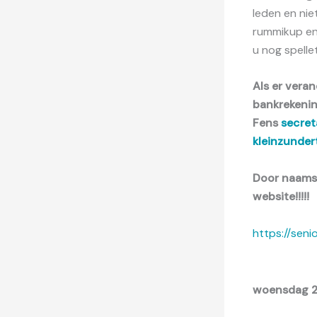
leden en nie
rummikup enz
u nog spellet
Als er vera
bankrekenin
Fens
secret
kleinzundert
Door naamsv
website!!!!!
https://seni
woensdag 21