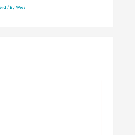
erd
/ By
Wies