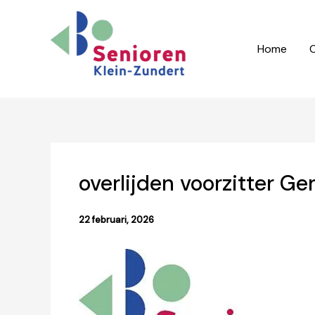
Ga
naar
de
Home
O
inhoud
overlijden voorzitter Ge
22 februari, 2026