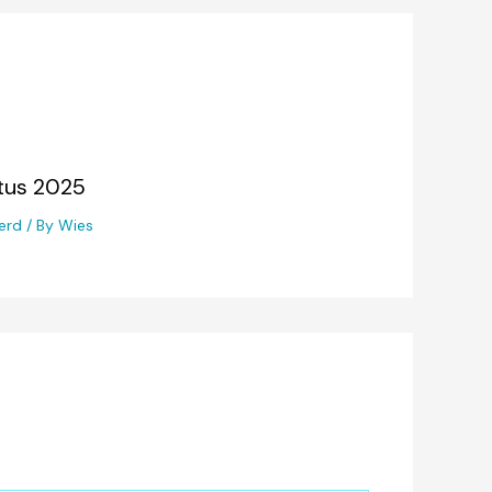
stus 2025
erd
/ By
Wies