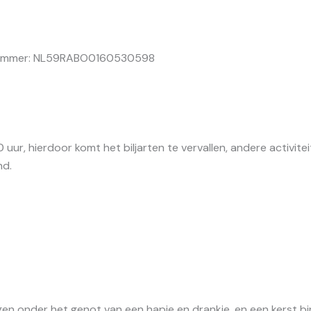
RABO0160530598
ur, hierdoor komt het biljarten te vervallen, andere activit
nd.
 onder het genot van een hapje en drankje, en een kerst bing