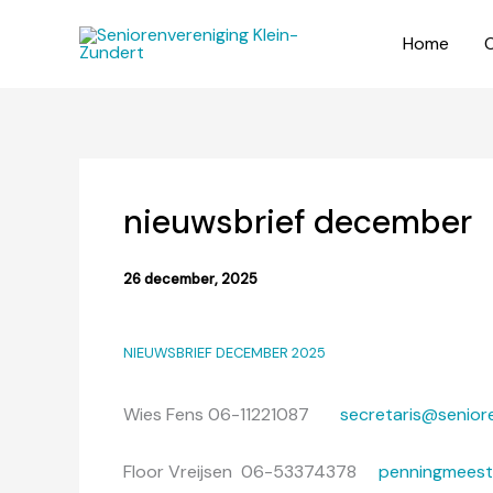
Ga
naar
Home
O
de
inhoud
nieuwsbrief december
26 december, 2025
NIEUWSBRIEF DECEMBER 2025
Wies Fens 06-11221087
secretaris@seniore
Floor Vreijsen 06-53374378
penningmeeste