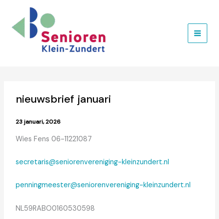
Ga
naar
de
inhoud
nieuwsbrief januari
23 januari, 2026
Wies Fens 06-11221087
secretaris@seniorenvereniging-kleinzundert.nl
penningmeester@seniorenvereniging-kleinzundert.nl
NL59RABO0160530598